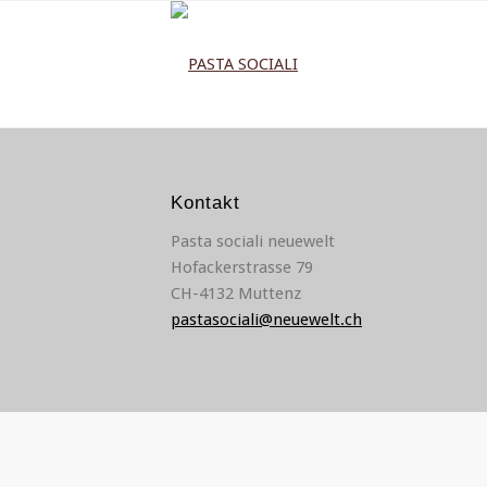
Kontakt
Pasta sociali neuewelt
Hofackerstrasse 79
CH-4132 Muttenz
pastasociali@neuewelt.ch